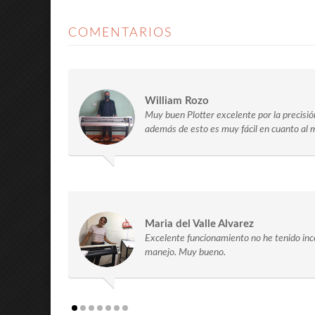
COMENTARIOS
William Rozo
Muy buen Plotter excelente por la precisió
además de esto es muy fácil en cuanto al 
Maria del Valle Alvarez
Excelente funcionamiento no he tenido inco
manejo. Muy bueno.