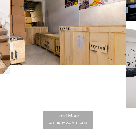
Load More
Hold
SHIFT
Key To Load All