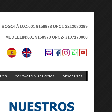
BOGOTÁ D.C:
601 9158978 OPC1
-3212680399
MEDELLIN:
601 9158978 OPC2
- 3107170000
BLOG
CONTACTO Y SERVICIOS
DESCARGAS