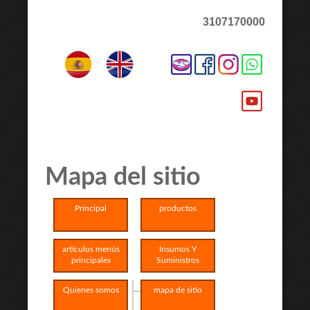
3107170000
Mapa del sitio
Principal
productos
artículos menús
Insumos Y
principales
Suministros
Quienes somos
mapa de sitio