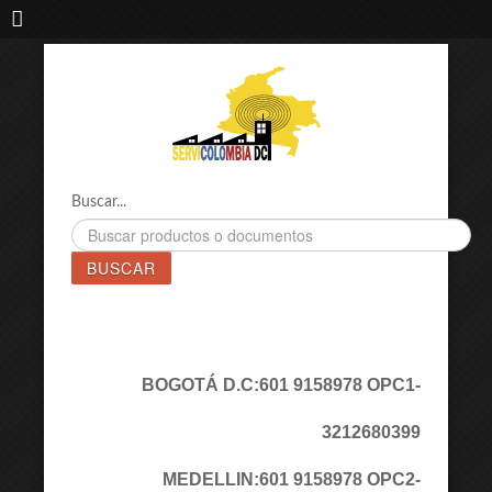
IMPORTADORA DE MAQUINAS LÁSER SERVICOLOMBIA DC
Buscar...
BUSCAR
BOGOTÁ D.C:
601 9158978 OPC1
-
3212680399
MEDELLIN:
601 9158978 OPC2
-