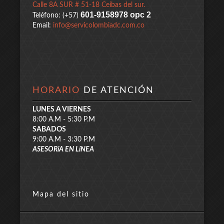
Calle 8A SUR # 51-18 Ceibas del sur.
601-9158978 opc 2
Teléfono: (+57)
Email:
info@servicolombiadc.com.co
HORARIO
DE ATENCIÓN
LUNES A VIERNES
8:00 A.M - 5:30 P.M
SABADOS
9:00 A.M - 3:30 P.M
ASESORíA EN LíNEA
Mapa del sitio