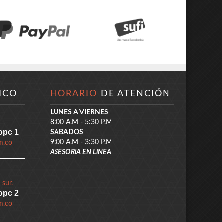
ICO
HORARIO
DE ATENCIÓN
LUNES A VIERNES
8:00 A.M - 5:30 P.M
opc 1
SABADOS
9:00 A.M - 3:30 P.M
m.co
ASESORíA EN LíNEA
 sur.
opc 2
m.co