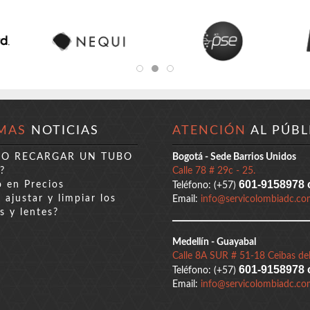
MAS
NOTICIAS
ATENCIÓN
AL PÚBL
DO RECARGAR UN TUBO
Bogotá - Sede Barrios Unidos
?
Calle 78 # 29c - 25.
601-9158978 
 en Precios
Teléfono: (+57)
ajustar y limpiar los
Email:
info@servicolombiadc.co
s y lentes?
Medellín - Guayabal
Calle 8A SUR # 51-18 Ceibas del
601-9158978 
Teléfono: (+57)
Email:
info@servicolombiadc.co