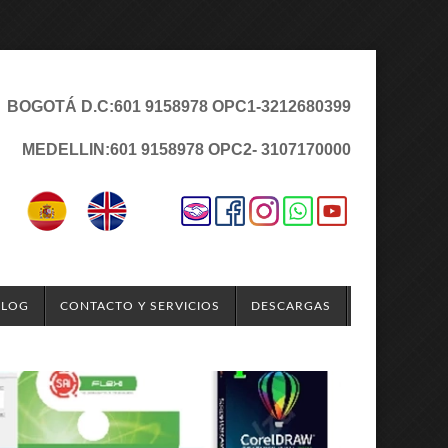
BOGOTÁ D.C:
601 9158978 OPC1
-3212680399
MEDELLIN:
601 9158978 OPC2
- 3107170000
BLOG
CONTACTO Y SERVICIOS
DESCARGAS