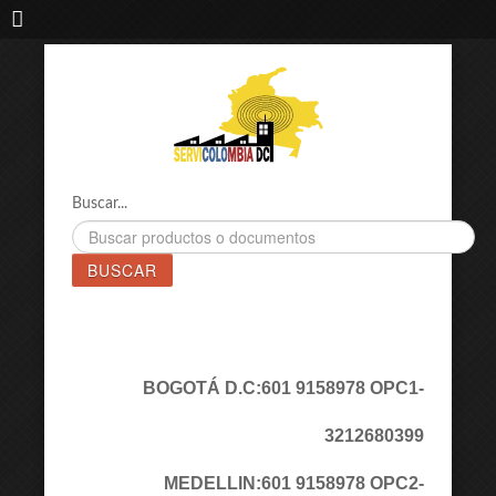
IMPORTADORA DE MAQUINAS LÁSER SERVICOLOMBIA DC
Buscar...
BUSCAR
BOGOTÁ D.C:
601 9158978 OPC1
-
3212680399
MEDELLIN:
601 9158978 OPC2
-