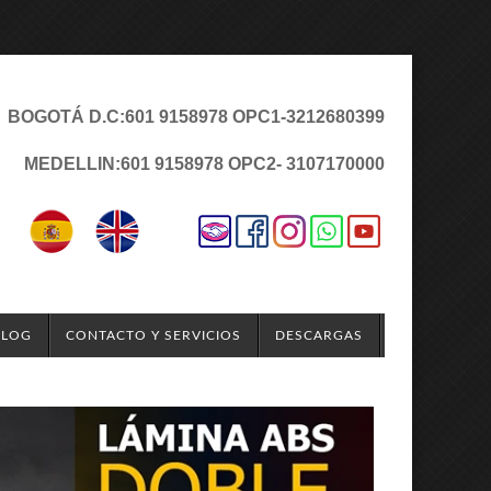
BOGOTÁ D.C:
601 9158978 OPC1
-3212680399
MEDELLIN:
601 9158978 OPC2
- 3107170000
BLOG
CONTACTO Y SERVICIOS
DESCARGAS