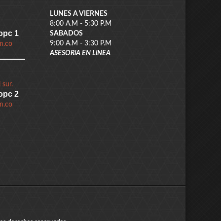
LUNES A VIERNES
8:00 A.M - 5:30 P.M
opc 1
SABADOS
9:00 A.M - 3:30 P.M
m.co
ASESORíA EN LíNEA
 sur.
opc 2
m.co