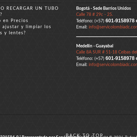
DO RECARGAR UN TUBO
Bogotá - Sede Barrios Unidos
?
Calle 78 # 29c - 25.
601-9158978 
 en Precios
Teléfono: (+57)
ajustar y limpiar los
Email:
info@servicolombiadc.co
s y lentes?
Medellín - Guayabal
Calle 8A SUR # 51-18 Ceibas del
601-9158978 
Teléfono: (+57)
Email:
info@servicolombiadc.co
BACK TO TOP