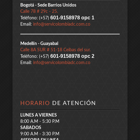
Bogotá - Sede Barrios Unidos
Calle 78 # 29c - 25.
601-9158978 opc 1
Teléfono: (+57)
Email:
info@servicolombiadc.com.co
Medellín - Guayabal
Calle 8A SUR # 51-18 Ceibas del sur.
601-9158978 opc 2
Teléfono: (+57)
Email:
info@servicolombiadc.com.co
HORARIO
DE ATENCIÓN
LUNES A VIERNES
8:00 A.M - 5:30 P.M
SABADOS
9:00 A.M - 3:30 P.M