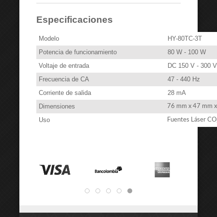
Especificaciones
Modelo
HY-80TC-3T
Potencia de funcionamiento
80 W - 100 W
Voltaje de entrada
DC 150 V - 300 V
Frecuencia de CA
47 - 440 Hz
Corriente de salida
28 mA
Dimensiones
76 mm x 47 mm 
Uso
Fuentes Láser CO