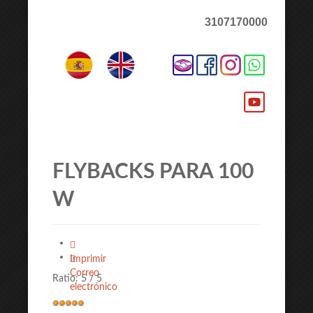
3107170000
FLYBACKS PARA 100
W
Imprimir
Correo
Ratio:
5
/
5
electrónico