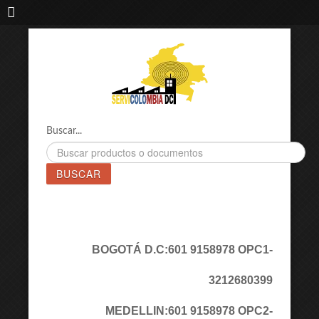
IMPORTADORA DE MAQUINAS LÁSER SERVICOLOMBIA DC
Buscar...
BUSCAR
BOGOTÁ D.C:
601 9158978 OPC1
-
3212680399
MEDELLIN:
601 9158978 OPC2
-