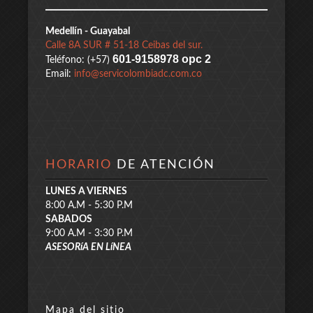
Medellín - Guayabal
Calle 8A SUR # 51-18 Ceibas del sur.
601-9158978 opc 2
Teléfono: (+57)
Email:
info@servicolombiadc.com.co
HORARIO
DE ATENCIÓN
LUNES A VIERNES
8:00 A.M - 5:30 P.M
SABADOS
9:00 A.M - 3:30 P.M
ASESORíA EN LíNEA
Mapa del sitio