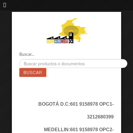
IMPORTADORA DE MAQUINAS LÁSER SERVICOLOMBIA DC
Buscar...
BUSCAR
BOGOTÁ D.C:
601 9158978 OPC1
-
3212680399
MEDELLIN:
601 9158978 OPC2
-