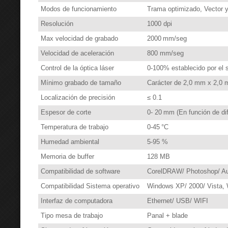
Modos de funcionamiento
Trama optimizado, Vector 
Resolución
1000 dpi
Max velocidad de grabado
2000 mm/seg
Velocidad de aceleración
800 mm/seg
Control de la óptica láser
0-100% establecido por el 
Mínimo grabado de tamaño
Carácter de 2,0 mm x 2,0 m
Localización de precisión
≤ 0.1
Espesor de corte
0- 20 mm (En función de dif
Temperatura de trabajo
0-45 °C
Humedad ambiental
5-95 %
Memoria de buffer
128 MB
Compatibilidad de software
CorelDRAW/ Photoshop/ Aut
Compatibilidad Sistema operativo
Windows XP/ 2000/ Vista, W
Interfaz de computadora
Ethernet/ USB/ WIFI
Tipo mesa de trabajo
Panal + blade