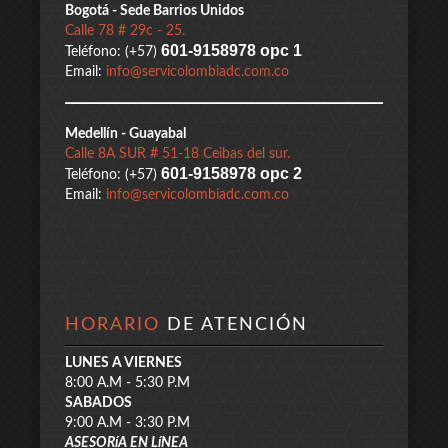
Bogotá - Sede Barrios Unidos
Calle 78 # 29c - 25.
601-9158978 opc 1
Teléfono: (+57)
Email:
info@servicolombiadc.com.co
Medellín - Guayabal
Calle 8A SUR # 51-18 Ceibas del sur.
601-9158978 opc 2
Teléfono: (+57)
Email:
info@servicolombiadc.com.co
HORARIO
DE ATENCIÓN
LUNES A VIERNES
8:00 A.M - 5:30 P.M
SABADOS
9:00 A.M - 3:30 P.M
ASESORíA EN LíNEA