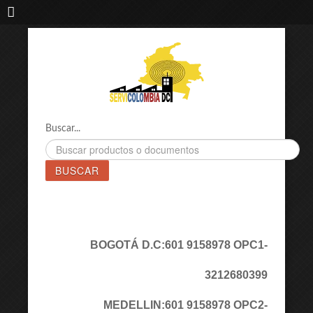
IMPORTADORA DE MAQUINAS LÁSER SERVICOLOMBIA DC
Buscar...
BUSCAR
BOGOTÁ D.C:
601 9158978 OPC1
-
3212680399
MEDELLIN:
601 9158978 OPC2
-