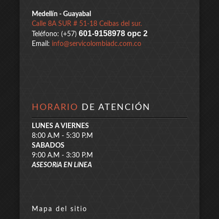
Medellín - Guayabal
Calle 8A SUR # 51-18 Ceibas del sur.
601-9158978 opc 2
Teléfono: (+57)
Email:
info@servicolombiadc.com.co
HORARIO
DE ATENCIÓN
LUNES A VIERNES
8:00 A.M - 5:30 P.M
SABADOS
9:00 A.M - 3:30 P.M
ASESORíA EN LíNEA
Mapa del sitio