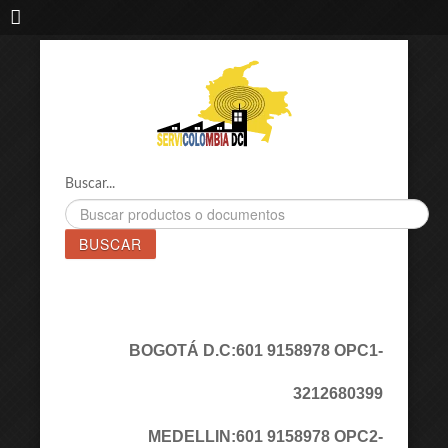
IMPORTADORA DE MAQUINAS LÁSER SERVICOLOMBIA DC
Buscar...
BUSCAR
BOGOTÁ D.C:
601 9158978 OPC1
-
3212680399
MEDELLIN:
601 9158978 OPC2
-