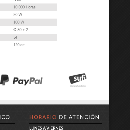
10.000 Horas
80 W
100 W
Ø 80 ± 2
SI
120 cm
ICO
HORARIO
DE ATENCIÓN
LUNES A VIERNES