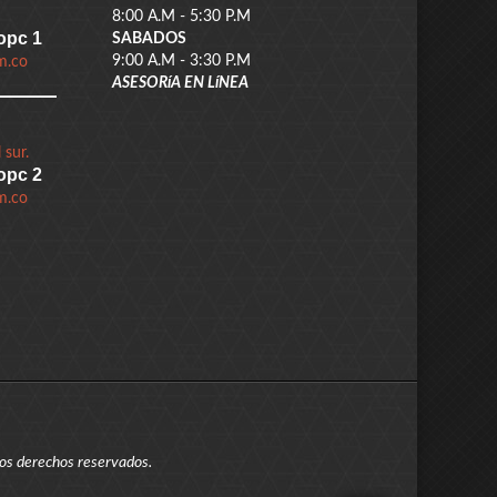
8:00 A.M - 5:30 P.M
opc 1
SABADOS
9:00 A.M - 3:30 P.M
m.co
ASESORíA EN LíNEA
 sur.
opc 2
m.co
os derechos reservados.