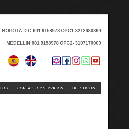
BOGOTÁ D.C:
601 9158978 OPC1
-3212680399
MEDELLIN:
601 9158978 OPC2
- 3107170000
BLOG
CONTACTO Y SERVICIOS
DESCARGAS