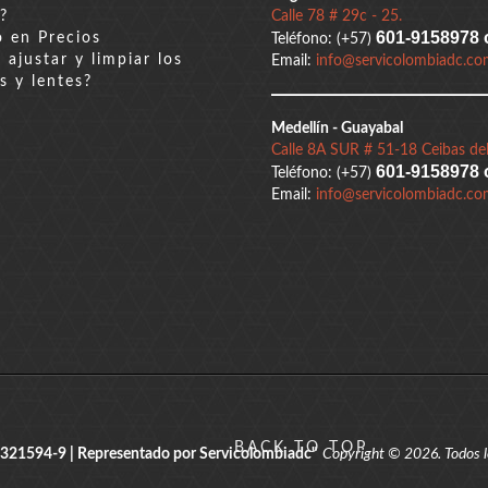
?
Calle 78 # 29c - 25.
601-9158978 
 en Precios
Teléfono: (+57)
ajustar y limpiar los
Email:
info@servicolombiadc.co
s y lentes?
Medellín - Guayabal
Calle 8A SUR # 51-18 Ceibas del
601-9158978 
Teléfono: (+57)
Email:
info@servicolombiadc.co
BACK TO TOP
321594-9 | Representado por Servicolombiadc"
Copyright © 2026. Todos l