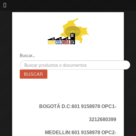
IMPORTADORA DE MAQUINAS LÁSER SERVICOLOMBIA DC
Buscar...
BUSCAR
BOGOTÁ D.C:
601 9158978 OPC1
-
3212680399
MEDELLIN:
601 9158978 OPC2
-