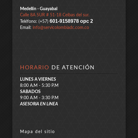
Medellín - Guayabal
Calle 8A SUR # 51-18 Ceibas del sur.
601-9158978 opc 2
Teléfono: (+57)
Email:
info@servicolombiadc.com.co
HORARIO
DE ATENCIÓN
LUNES A VIERNES
8:00 A.M - 5:30 P.M
SABADOS
9:00 A.M - 3:30 P.M
ASESORíA EN LíNEA
Mapa del sitio